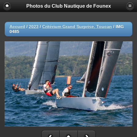
Photos du Club Nautique de Founex
Accueil
/
2023
/
Critérium Grand Surprise, Toucan
/
IMG
0485