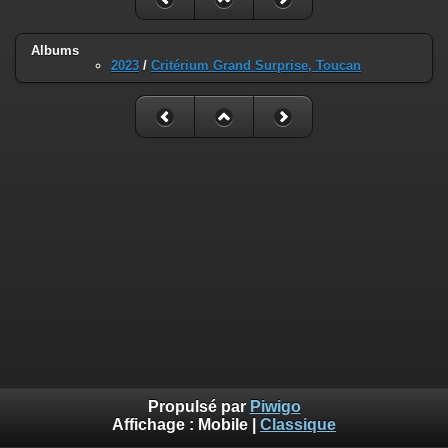
Albums
2023
/
Critérium Grand Surprise, Toucan
Propulsé par
Piwigo
Affichage :
Mobile
|
Classique