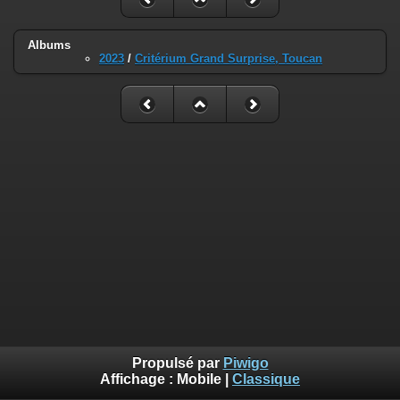
Albums
2023
/
Critérium Grand Surprise, Toucan
Propulsé par
Piwigo
Affichage :
Mobile
|
Classique