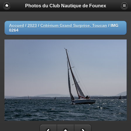
Photos du Club Nautique de Founex
Accueil
/
2023
/
Critérium Grand Surprise, Toucan
/
IMG
0264