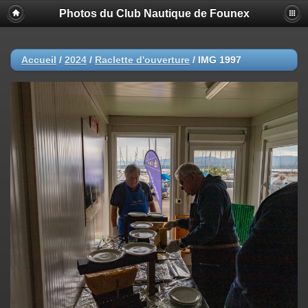
Photos du Club Nautique de Founex
Accueil
/
2024
/
Raclette d'ouverture
/
IMG 1997