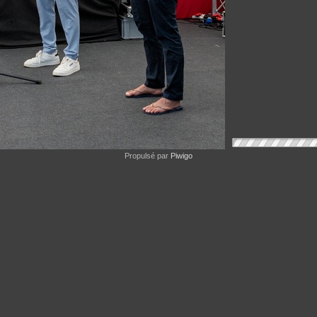
Propulsé par
Piwigo