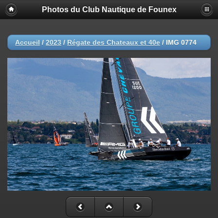
Photos du Club Nautique de Founex
Accueil
/
2023
/
Régate des Chateaux et 40e
/
IMG 0774